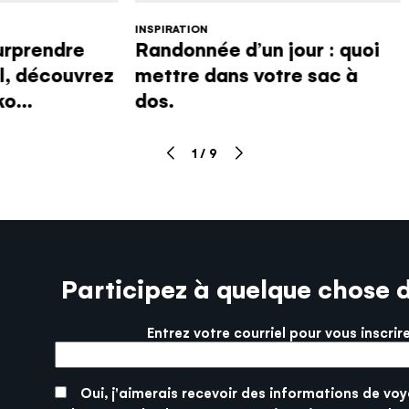
plaisants!
INSPIRATION
urprendre
Randonnée d’un jour : quoi
RÉPONDRE AU QUIZ
el, découvrez
mettre dans votre sac à
o...
dos.
1
/
9
Participez à quelque chose 
Entrez votre courriel pour vous inscrir
More info
SUBMIT
Oui, j'aimerais recevoir des informations de voy