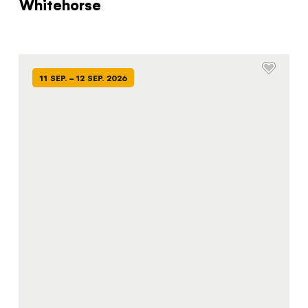
Whitehorse
11 SEP. - 12 SEP. 2026
Le quiz du
voyageur du
Yukon
Vous vous connaissez. Nous
connaissons le Yukon. Travaillons
ensemble.
Le quiz n’a rien de magique, mais il vous
donnera les renseignements personnalisés qu’il
vous faut pour rendre votre voyage des plus
plaisants!
RÉPONDRE AU QUIZ