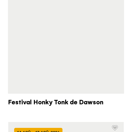
Hello!
You're visiting from
the United
Festival Honky Tonk de Dawson
Kingdom
Would you like to see our exclusive UK
experience provider?