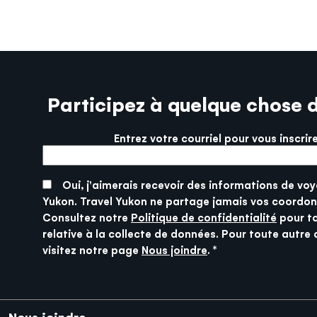
Participez à quelque chose 
Entrez votre courriel pour vous inscrir
More info
SUBMIT
Oui, j'aimerais recevoir des informations de voy
Yukon. Travel Yukon ne partage jamais vos coordon
Consultez notre
Politique de confidentialité
pour t
relative à la collecte de données. Pour toute autre 
visitez notre page
Nous joindre
.
Pied de page
Nous joindre