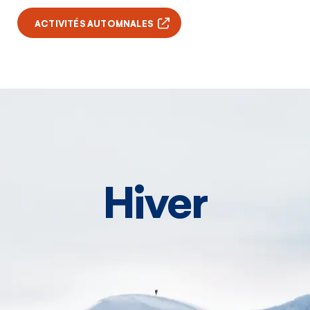
Le quiz du
ACTIVITÉS AUTOMNALES
voyageur du
Yukon
Vous vous connaissez. Nous
connaissons le Yukon. Travaillons
ensemble.
Le quiz n’a rien de magique, mais il vous
donnera les renseignements personnalisés qu’il
Hiver
vous faut pour rendre votre voyage des plus
plaisants!
RÉPONDRE AU QUIZ