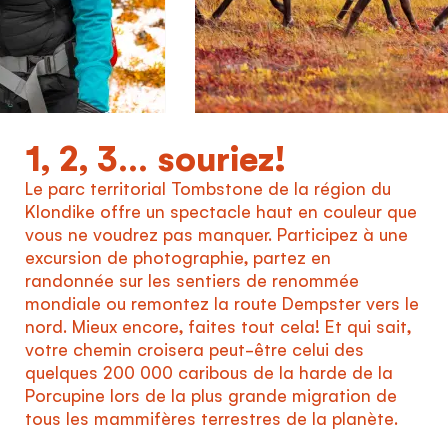
1, 2, 3… souriez!
Le parc territorial Tombstone de la région du
Klondike offre un spectacle haut en couleur que
vous ne voudrez pas manquer. Participez à une
excursion de photographie, partez en
randonnée sur les sentiers de renommée
mondiale ou remontez la route Dempster vers le
nord. Mieux encore, faites tout cela! Et qui sait,
votre chemin croisera peut-être celui des
quelques 200 000 caribous de la harde de la
Porcupine lors de la plus grande migration de
tous les mammifères terrestres de la planète.