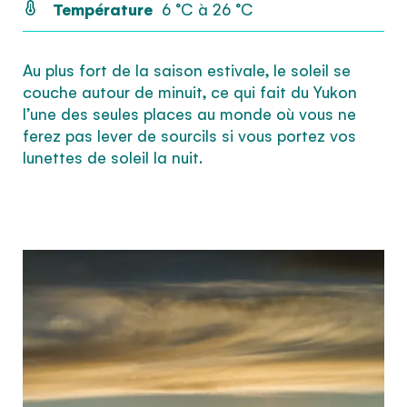
Température
6 °C à 26 °C
Inscrivez-vous à notre infolettre pour recevoir
une dose d’inspiration mensuelle
Au plus fort de la saison estivale, le soleil se
J’accepte les
termes et conditions
couche autour de minuit, ce qui fait du Yukon
l’une des seules places au monde où vous ne
ferez pas lever de sourcils si vous portez vos
lunettes de soleil la nuit.
Cette question sert à vérifier si vous êtes un
visiteur humain ou non afin d'éviter les
soumissions de pourriel (spam) automatisées.
SIGN UP