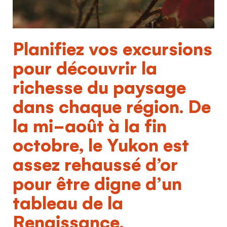
Planifiez vos excursions
pour découvrir la
richesse du paysage
dans chaque région. De
la mi-août à la fin
octobre, le Yukon est
assez rehaussé d’or
pour être digne d’un
tableau de la
Renaissance.