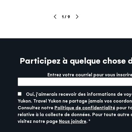
1
/
9
Participez à quelque chose 
Entrez votre courriel pour vous inscrir
More info
SUBMIT
Oui, j'aimerais recevoir des informations de voy
Yukon. Travel Yukon ne partage jamais vos coordon
Consultez notre
Politique de confidentialité
pour t
relative à la collecte de données. Pour toute autre 
visitez notre page
Nous joindre
.