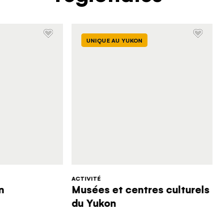
UNIQUE AU YUKON
ACTIVITÉ
n
Musées et centres culturels
du Yukon