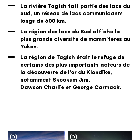
La rivière Tagish fait partie des lacs du
Le quiz du
Sud, un réseau de lacs communicants
longs de 600 km.
voyageur du
La région des lacs du Sud affiche la
plus grande diversité de mammifères au
Yukon
Yukon.
Vous vous connaissez. Nous
La région de Tagish était le refuge de
connaissons le Yukon. Travaillons
certains des plus importants acteurs de
ensemble.
la découverte de l’or du Klondike,
Le quiz n’a rien de magique, mais il vous
notamment Skookum Jim,
donnera les renseignements personnalisés qu’il
Dawson Charlie et George Carmack.
vous faut pour rendre votre voyage des plus
plaisants!
RÉPONDRE AU QUIZ