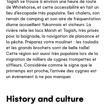
Tagish se trouve à environ une heure de route
de Whitehorse, et cette accessibilité en fait un
Inscrivez-vous à notre infolettre pour recevoir
lieu d’escapade très populaire. Ses chalets, son
une dose d’inspiration mensuelle
terrain de camping et son aire de fréquentation
J’accepte les
termes et conditions
diurne accueillent Yukonnais et visiteurs. La
rivière relie les lacs Marsh et Tagish, très prisés
Hello!
pour la baignade, la navigation de plaisance et
la pêche. Préparez votre moulinet : les touladis
You're visiting from
et les grands brochets sont de belle taille!
Cette question sert à vérifier si vous êtes un
the United
Cette région est aussi très populaire lors de la
visiteur humain ou non afin d'éviter les
migration de milliers de cygnes trompettes et
soumissions de pourriel (spam) automatisées.
Kingdom
siffleurs. Considérée comme le signe que le
printemps est proche, l’arrivée des cygnes est
SIGN UP
un événement à ne pas manquer.
Would you like to see our exclusive UK
experience provider?
History and culture
SEE UK PROVIDERS