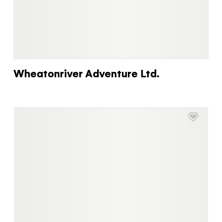
Vous vous connaissez. Nous
connaissons le Yukon. Travaillons
ensemble.
Le quiz n’a rien de magique, mais il vous
donnera les renseignements personnalisés qu’il
vous faut pour rendre votre voyage des plus
Wheatonriver Adventure Ltd.
plaisants!
RÉPONDRE AU QUIZ