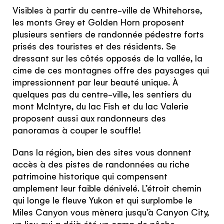
Visibles à partir du centre-ville de Whitehorse,
les monts Grey et Golden Horn proposent
plusieurs sentiers de randonnée pédestre forts
prisés des touristes et des résidents. Se
dressant sur les côtés opposés de la vallée, la
cime de ces montagnes offre des paysages qui
impressionnent par leur beauté unique. À
quelques pas du centre-ville, les sentiers du
mont McIntyre, du lac Fish et du lac Valerie
proposent aussi aux randonneurs des
panoramas à couper le souffle!
Dans la région, bien des sites vous donnent
accès à des pistes de randonnées au riche
patrimoine historique qui compensent
amplement leur faible dénivelé. L’étroit chemin
Hello!
qui longe le fleuve Yukon et qui surplombe le
Miles Canyon vous mènera jusqu’à Canyon City,
You're visiting from
un lieu qui a déjà été un camp de pêche