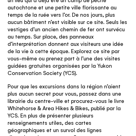
the United
autochtone et une petite ville florissante au
temps de la ruée vers l’or. De nos jours, plus
Kingdom
aucun bâtiment n’est visible sur ce site. Seuls les
vestiges d’un ancien chemin de fer ont survécu
au temps. Sur place, des panneaux
Would you like to see our exclusive UK
d’interprétation donnent aux visiteurs une idée
experience provider?
de la vie à cette époque. Explorez ce site par
vous-même ou prenez part à l’une des visites
SEE UK PROVIDERS
guidées gratuites organisées par la Yukon
Conservation Society (YCS).
Continue to provider experience
Pour que les excursions dans la région n’aient
plus aucun secret pour vous, passez dans une
librairie du centre-ville et procurez-vous le livre
Whitehorse & Area Hikes & Bikes, publié par la
YCS. En plus de présenter plusieurs
renseignements utiles, des cartes
géographiques et un survol des lignes