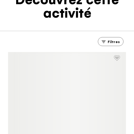
activité
Filtres
Le quiz du
voyageur du
Yukon