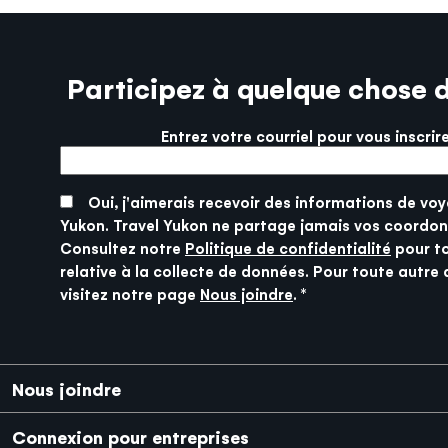
Participez à quelque chose 
Entrez votre courriel pour vous inscrir
More info
SUBMIT
Oui, j'aimerais recevoir des informations de voy
Yukon. Travel Yukon ne partage jamais vos coordon
Consultez notre
Politique de confidentialité
pour t
relative à la collecte de données. Pour toute autre 
visitez notre page
Nous joindre
.
Pied de page
Nous joindre
Connexion pour entreprises