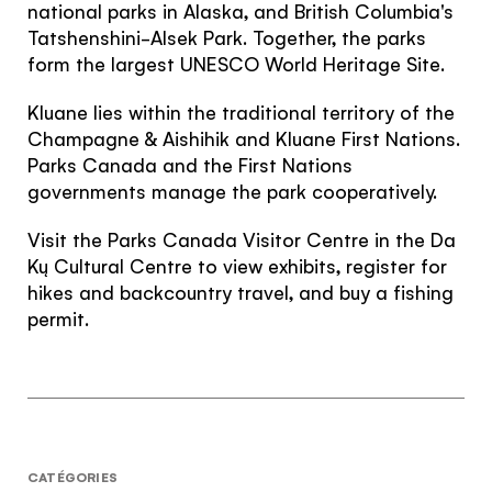
Le quiz du
national parks in Alaska, and British Columbia's
voyageur du
Tatshenshini-Alsek Park. Together, the parks
form the largest UNESCO World Heritage Site.
Yukon
Kluane lies within the traditional territory of the
Champagne & Aishihik and Kluane First Nations.
Vous vous connaissez. Nous
Parks Canada and the First Nations
connaissons le Yukon. Travaillons
governments manage the park cooperatively.
ensemble.
Le quiz n’a rien de magique, mais il vous
Visit the Parks Canada Visitor Centre in the Da
donnera les renseignements personnalisés qu’il
Kų Cultural Centre to view exhibits, register for
vous faut pour rendre votre voyage des plus
hikes and backcountry travel, and buy a fishing
plaisants!
permit.
RÉPONDRE AU QUIZ
CATÉGORIES