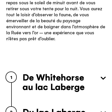
repas sous le soleil de minuit avant de vous
retirer sous votre tente pour la nuit. Vous aurez
tout le loisir d’observer la faune, de vous
émerveiller de la beauté du paysage
environnant et de baigner dans l’atmosphère de
Le quiz du
la Ruée vers l’or – une expérience que vous
voyageur du
n’êtes pas prêt d’oublier.
Yukon
Vous vous connaissez. Nous
connaissons le Yukon. Travaillons
ensemble.
De Whitehorse
1
Le quiz n’a rien de magique, mais il vous
au lac Laberge
donnera les renseignements personnalisés qu’il
vous faut pour rendre votre voyage des plus
plaisants!
RÉPONDRE AU QUIZ
Du lac Laberge
2