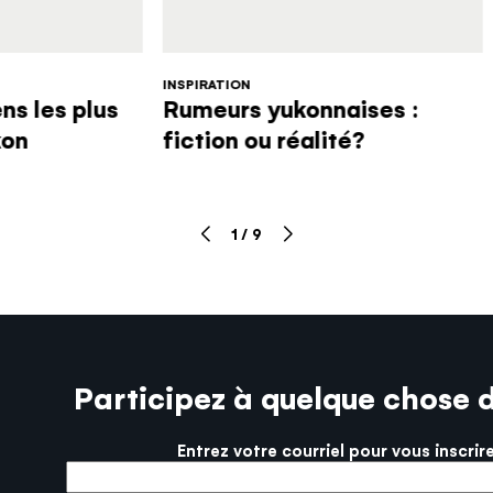
vous faut pour rendre votre voyage des plus
plaisants!
RÉPONDRE AU QUIZ
INSPIRATION
ns les plus
Rumeurs yukonnaises :
kon
fiction ou réalité?
1
/
9
Participez à quelque chose 
Entrez votre courriel pour vous inscrir
More info