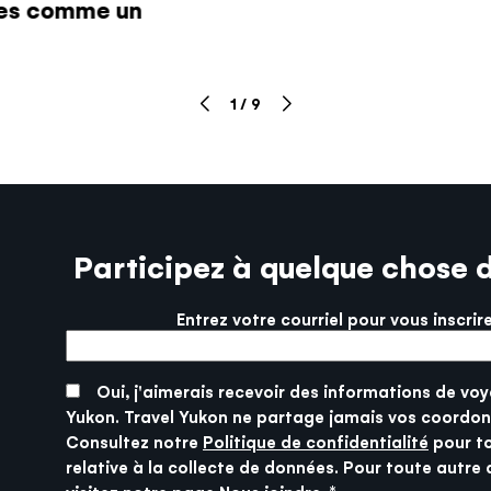
ises comme un
RÉPONDRE AU QUIZ
1
/
9
Participez à quelque chose 
Entrez votre courriel pour vous inscrir
More info
SUBMIT
Oui, j'aimerais recevoir des informations de voy
Yukon. Travel Yukon ne partage jamais vos coordon
Consultez notre
Politique de confidentialité
pour t
relative à la collecte de données. Pour toute autre 