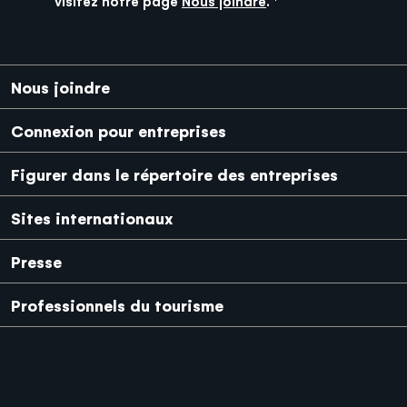
visitez notre page
Nous joindre
.
Pied de page
Nous joindre
Connexion pour entreprises
Figurer dans le répertoire des entreprises
Sites internationaux
Japanese
Mexico
Presse
Professionnels du tourisme