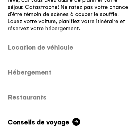
séjour. Catastrophe! Ne ratez pas votre chance
d’être témoin de scènes à couper le souffle.
Louez votre voiture, planifiez votre itinéraire et
réservez votre hébergement.
Le quiz du
Location de véhicule
voyageur du
Yukon
Hébergement
Vous vous connaissez. Nous
connaissons le Yukon. Travaillons
ensemble.
Restaurants
Le quiz n’a rien de magique, mais il vous
donnera les renseignements personnalisés qu’il
vous faut pour rendre votre voyage des plus
Conseils de voyage
plaisants!
RÉPONDRE AU QUIZ