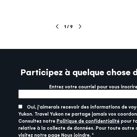
1
/
9
Participez à quelque chose 
Entrez votre courriel pour vous inscrir
More info
SUBMIT
Oui, j'aimerais recevoir des informations de voy
Yukon. Travel Yukon ne partage jamais vos coordon
Consultez notre
Politique de confidentialité
pour t
relative à la collecte de données. Pour toute autre 
visitez notre page
Nous joindre
.