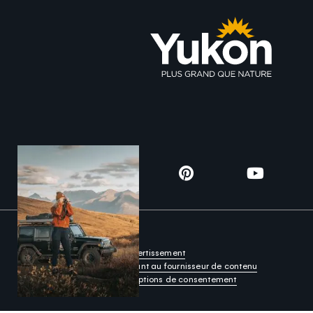
Utilité
Avertissement
Modalités s’appliquant au fournisseur de contenu
Privacy Policy
Options de consentement