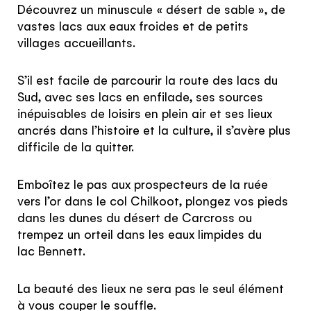
Découvrez un minuscule « désert de sable », de
vastes lacs aux eaux froides et de petits
Inscrivez-vous à notre infolettre pour recevoir
villages accueillants.
une dose d’inspiration mensuelle
J’accepte les
termes et conditions
S’il est facile de parcourir la route des lacs du
Sud, avec ses lacs en enfilade, ses sources
inépuisables de loisirs en plein air et ses lieux
ancrés dans l’histoire et la culture, il s’avère plus
Cette question sert à vérifier si vous êtes un
difficile de la quitter.
visiteur humain ou non afin d'éviter les
soumissions de pourriel (spam) automatisées.
Emboîtez le pas aux prospecteurs de la ruée
vers l’or dans le col Chilkoot, plongez vos pieds
SIGN UP
dans les dunes du désert de Carcross ou
trempez un orteil dans les eaux limpides du
lac Bennett.
La beauté des lieux ne sera pas le seul élément
à vous couper le souffle.