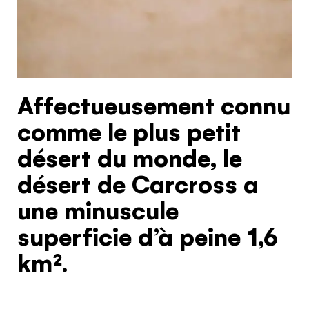
Hello!
You're visiting from
the United
Affectueusement connu
Kingdom
comme le plus petit
Would you like to see our exclusive UK
désert du monde, le
experience provider?
désert de Carcross a
SEE UK PROVIDERS
une minuscule
superficie d’à peine 1,6
Continue to provider experience
km².